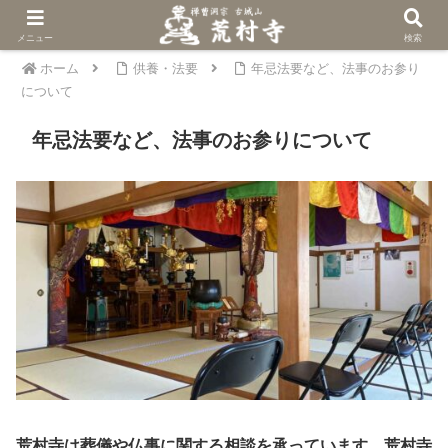
メニュー
検索
ホーム
供養・法要
年忌法要など、法事のお参り
について
年忌法要など、法事のお参りについて
荒村寺は葬儀や仏事に関する相談を承っています。荒村寺