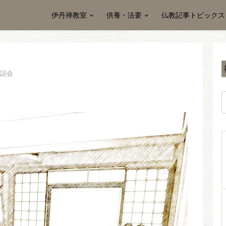
伊丹禅教室
供養・法要
仏教記事トピックス
話会