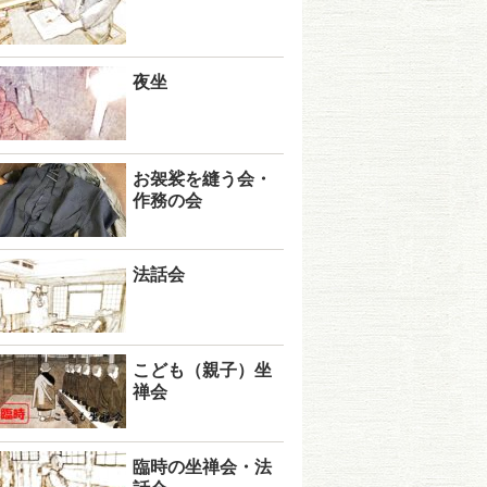
夜坐
お袈裟を縫う会・
作務の会
法話会
こども（親子）坐
禅会
臨時の坐禅会・法