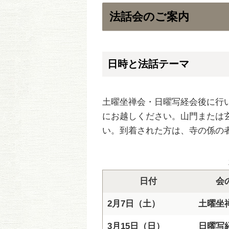
法話会のご案内
日時と法話テーマ
土曜坐禅会・日曜写経会後に行
にお越しください。山門または
い。到着された方は、寺の係の
日付
会
2月7日（土）
土曜坐
3月15日（日）
日曜写