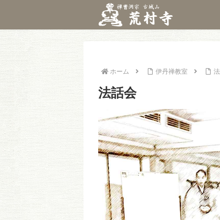
ホーム
伊丹禅教室
法
法話会