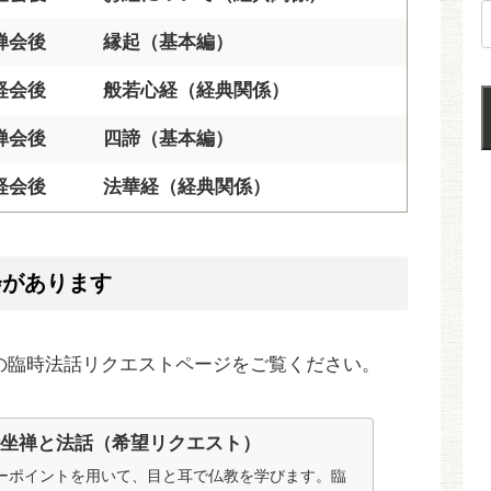
禅会後
縁起（基本編）
経会後
般若心経（経典関係）
禅会後
四諦（基本編）
経会後
法華経（経典関係）
会があります
の臨時法話リクエストページをご覧ください。
時坐禅と法話（希望リクエスト）
ーポイントを用いて、目と耳で仏教を学びます。臨