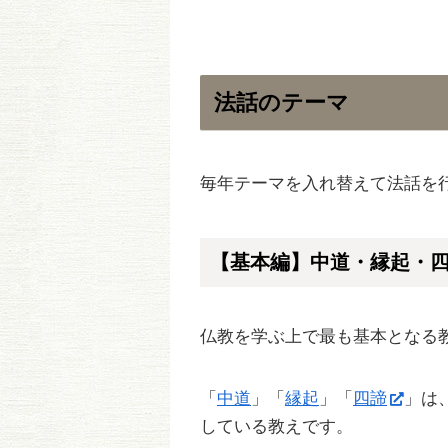
法話のテーマ
毎年テーマを入れ替えて法話を
【基本編】中道・縁起・
仏教を学ぶ上で最も基本となる
「
中道
」「
縁起
」「
四諦
」は
している教えです。