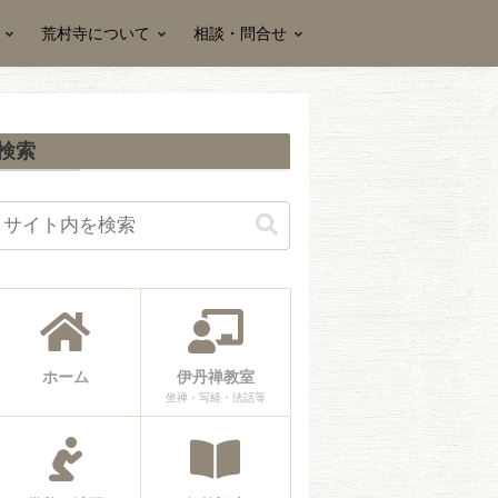
荒村寺について
相談・問合せ
検索
ホーム
伊丹禅教室
坐禅・写経・法話等