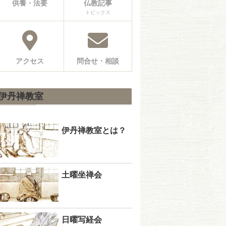
供養・法要
仏教記事
トピックス
アクセス
問合せ・相談
伊丹禅教室
伊丹禅教室とは？
土曜坐禅会
日曜写経会