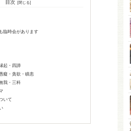
目次
も臨時会があります
縁起・四諦
愚癡・貪欲・瞋恚
無我・三科
マ
ついて
い