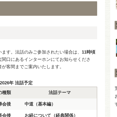
います。法話のみご参加されたい場合は、
11時頃
玄関口にあるインターホンにてお知らせくださ
者が客間までご案内いたします。
2026年 法話予定
の種類
法話テーマ
禅会後
中道（基本編）
経会後
お経について（経典関係）