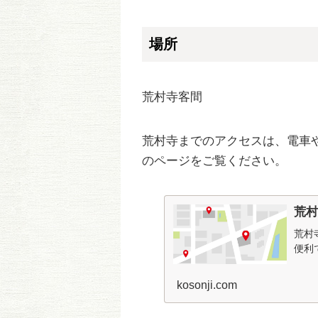
場所
荒村寺客間
荒村寺までのアクセスは、電車
のページをご覧ください。
荒
荒村
便利
kosonji.com