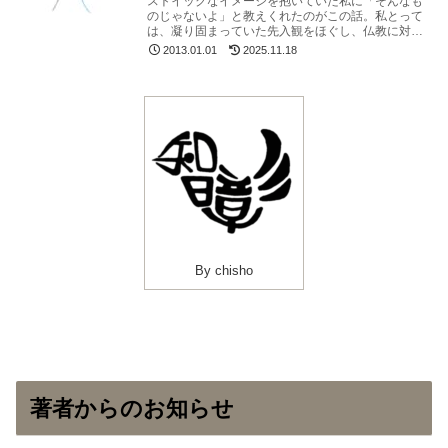
ストイックなイメージを抱いていた私に「そんなも
のじゃないよ」と教えくれたのがこの話。私とって
は、凝り固まっていた先入観をほぐし、仏教に対す
る見方を変えるきっかけとなった思い入れのあるお
2013.01.01
2025.11.18
話です。
By chisho
著者からのお知らせ