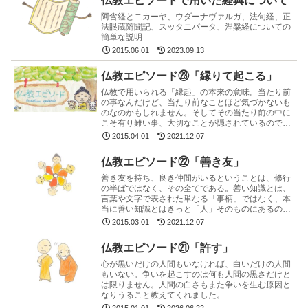
仏教エピソードで用いた経典について
阿含経とニカーヤ、ウダーナヴァルガ、法句経、正
法眼蔵随聞記、スッタニパータ、涅槃経についての
簡単な説明
2015.06.01
2023.09.13
仏教エピソード㉓「縁りて起こる」
仏教で用いられる「縁起」の本来の意味。当たり前
の事なんだけど、当たり前なことほど気づかないも
のなのかもしれません。そしてその当たり前の中に
こそ有り難い事、大切なことが隠されているのでし
ょう。そう思える根拠がこの話の中にあります。
2015.04.01
2021.12.07
仏教エピソード㉒「善き友」
善き友を持ち、良き仲間がいるということは、修行
の半ばではなく、その全てである。善い知識とは、
言葉や文字で表された単なる「事柄」ではなく、本
当に善い知識とはきっと「人」そのものにあるので
しょう。
2015.03.01
2021.12.07
仏教エピソード㉑「許す」
心が黒いだけの人間もいなければ、白いだけの人間
もいない。争いを起こすのは何も人間の黒さだけと
は限りません。人間の白さもまた争いを生む原因と
なりうること教えてくれました。
2015.01.01
2026.06.22