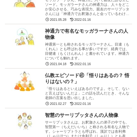
ソード。モッガラーナさんの神通力は、人々をどこ
か安心させる、巧みな表現力。親友のサーリプッタ
さんには「神通力でお釈迦さんと会っているわけで
はない」と語っています。
2021.05.28
2022.01.16
神通力で有名なモッガラーナさんの人
物像
神通第一とも称されるモッガラーナさん。目連（も
くれん）とも呼ばれる事が多いですが、経典では、
目犍連（もくけんれん）と書かれています。神通力
についても触れます。
2021.04.18
2022.01.16
仏教エピソード㊶「悟りはあるの？ 悟
りはないの？」
「悟りはあるといえばあるのですよ。そして、ない
と言えばないんだよ」この話を読んだとき、そんな
老師の言葉を思い出しました。
2021.02.27
2022.01.16
智慧のサーリプッタさんの人物像
サーリプッタさんは、お釈迦さんの弟子の中でも、
智慧第一（ちえだいいち）と称される有名な人物で
す。シャーリプトラとも呼ばれ、漢訳では舎利弗
（しゃりほつ）または舎利子（しゃりし）とも表記