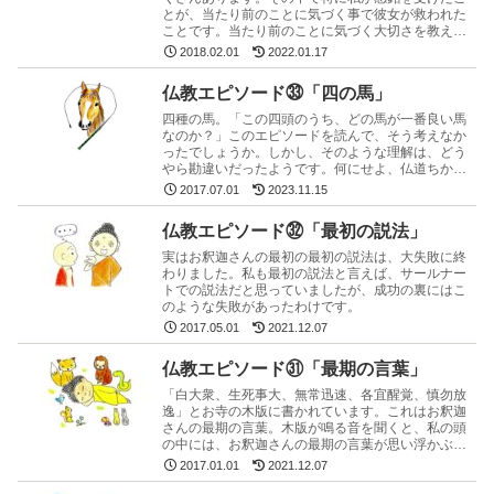
とが、当たり前のことに気づく事で彼女が救われた
ことです。当たり前のことに気づく大切さを教えて
くれます。
2018.02.01
2022.01.17
仏教エピソード㉝「四の馬」
四種の馬。「この四頭のうち、どの馬が一番良い馬
なのか？」このエピソードを読んで、そう考えなか
ったでしょうか。しかし、そのような理解は、どう
やら勘違いだったようです。何にせよ、仏道ちかき
ものは、かならずこの話をきくことがあるはずで
2017.07.01
2023.11.15
す。
仏教エピソード㉜「最初の説法」
実はお釈迦さんの最初の最初の説法は、大失敗に終
わりました。私も最初の説法と言えば、サールナー
トでの説法だと思っていましたが、成功の裏にはこ
のような失敗があったわけです。
2017.05.01
2021.12.07
仏教エピソード㉛「最期の言葉」
「白大衆、生死事大、無常迅速、各宜醒覚、慎勿放
逸」とお寺の木版に書かれています。これはお釈迦
さんの最期の言葉。木版が鳴る音を聞くと、私の頭
の中には、お釈迦さんの最期の言葉が思い浮かぶこ
とがあります。
2017.01.01
2021.12.07