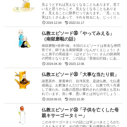
見ようとすれば見えなくなることもあります。見て
いると思うからこそ、見えなくなることもありま
す。見えることに限界だってあります。「見」にも
実はたくさんあって、それを知るにも、じっくり観
察しなければなりません。
2019.12.04
2022.01.17
仏教エピソード㊱「やってみえる」
（南獄磨甎の話）
南獄磨甎×坐禅×旅。今回のエピソードは有名な禅問
答です。師である南獄懐譲（なんがくえじょう）さ
んと弟子の馬祖道一（ばそどういつ）さんの師弟間
の問答となります。この話は『景徳伝灯録』にある
のですが、今回は道元禅師さんの書物を基に訳しま
2019.04.30
2023.12.06
した。
仏教エピソード㉟「大事な当たり前」
諸悪莫作、衆善奉行、自浄其意、是諸仏教。七仏通
戒偈は、お釈迦さんだけではなく、仏教で代々共通
して保たれ、仏教の思想が要約された詩偈とも言わ
れています。良い事、悪い事とは何なのでしょう
か。
2018.06.01
2023.10.30
仏教エピソード㉞「子供を亡くした母
親キサーゴータミー」
このキサーゴータミーの話には学ぶべきところがた
くさんあります。その中で特に私が感銘を受けたこ