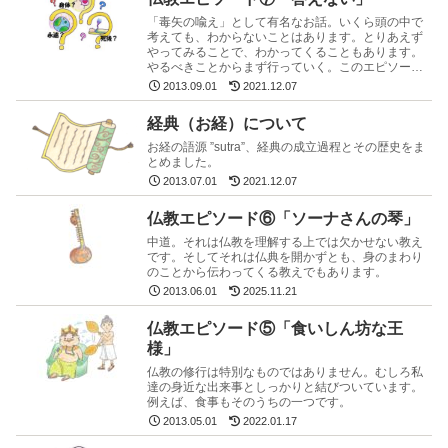
「毒矢の喩え」として有名なお話。いくら頭の中で
考えても、わからないことはあります。とりあえず
やってみることで、わかってくることもあります。
やるべきことからまず行っていく。このエピソード
はそのことを私に教えてくれました。
2013.09.01
2021.12.07
経典（お経）について
お経の語源 ”sutra”、経典の成立過程とその歴史をま
とめました。
2013.07.01
2021.12.07
仏教エピソード⑥「ソーナさんの琴」
中道。それは仏教を理解する上では欠かせない教え
です。そしてそれは仏典を開かずとも、身のまわり
のことから伝わってくる教えでもあります。
2013.06.01
2025.11.21
仏教エピソード⑤「食いしん坊な王
様」
仏教の修行は特別なものではありません。むしろ私
達の身近な出来事としっかりと結びついています。
例えば、食事もそのうちの一つです。
2013.05.01
2022.01.17