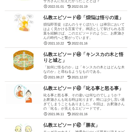
サカさんに伝えたかったこととは？
2022.01.01
2022.01.19
仏教エピソード㊺「煩悩は悟りの道」
煩悩即菩提（ぼんのうそくぼだい）は禅宗において
はよく見かける言葉です。禅語として挙げられる言
葉を紐解けば、このエピソードのように、お釈迦さ
んの時代へと繋がっています。
2021.10.22
2022.01.16
仏教エピソード㊹「キンスカの木と悟
りと城と」
「如何に悟るのか」は「キンスカの木とはどんな木
なのか」と尋ねるようなものである。
2021.08.27
2021.12.07
仏教エピソード㊸「叱る事と怒る事」
叱る事と怒る事、その違いは何なのでしょうか？
お釈迦さんも叱る時は叱ります。時には少し言い過
ぎてしまうこともありました。今回は、お釈迦さん
の「叱る」が見えるエピソードです。
2021.06.11
2022.01.16
仏教エピソード㊷「勝友」
モッガラーナさん、神通力について親友に語るエピ