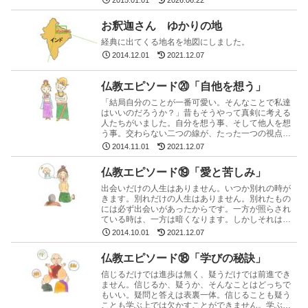
お釈迦さん ゆかりの地
経典に出てくる地名を地図にしました。
2014.12.01
2021.12.07
仏教エピソード⑳「自他を想う」
「結局自分のことが一番可愛い。そんなことで私達
はいいのだろうか？」昔もそうやって真剣に考える
人たちがいました。自分を想う事、そして他人を想
う事。交わらない二つの線が、たった一つの視点を
加えるだけで見事に一つとなります。
2014.11.01
2021.12.07
仏教エピソード⑲「愛と苦しみ」
出会いだけの人生はありません。いつか別れの時が
きます。別れだけの人生はありません。別れたもの
には必ず出会いがあったからです。一方が照らされ
ている時は、一方は暗くなります。しかしそれは見
えないだけで、決して無いわけではありません。
2014.10.01
2021.12.07
仏教エピソード⑱「学びの秘訣」
信じるだけでは進歩は無く、疑うだけでは前進でき
ません。信じるか、疑うか、そんなことはどっちで
もいい。疑問と答えは表裏一体。信じることも疑う
ことも学ぶ上では欠かすことができません。学ぶ者