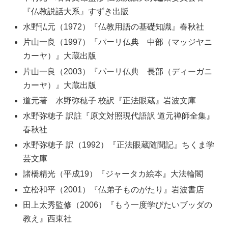
『仏教説話大系』すずき出版
水野弘元（1972）『仏教用語の基礎知識』春秋社
片山一良（1997）『パーリ仏典 中部（マッジヤニ
カーヤ）』大蔵出版
片山一良（2003）『パーリ仏典 長部（ディーガニ
カーヤ）』大蔵出版
道元著 水野弥穂子 校訳『正法眼蔵』岩波文庫
水野弥穂子 訳註『原文対照現代語訳 道元禅師全集』
春秋社
水野弥穂子 訳（1992）『正法眼蔵随聞記』ちくま学
芸文庫
諸橋精光（平成19）『ジャータカ絵本』大法輪閣
立松和平（2001）『仏弟子ものがたり』岩波書店
田上太秀監修（2006）『もう一度学びたいブッダの
教え』西東社