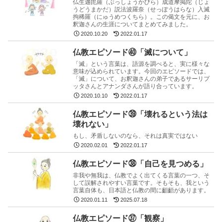
仏生迦毘羅（ぶっしょうかびら）成道摩掲陀（じょ
うどうまかだ）説法波羅奈（せっぽうはらな）入滅
拘稀羅（にゅうめつくちら）。この偈文を元に、お
釈迦さんの生涯についてまとめてみました。
2020.10.20
2022.01.17
仏教エピソード㊵「滅について」
「滅」という言葉は、語源を調べると、実に様々な
意味が込められています。今回のエピソードでは、
「滅」について、お釈迦さんの弟子であるサーリプ
ッタさんとアナンダさんが語り合っています。
2020.10.10
2022.01.17
仏教エピソード㊴「壊れるという法は
壊れない」
もし、矛盾しないのなら、それは真実ではない
2020.02.01
2022.01.17
仏教エピソード㊳「自己を見つめる」
非我や無我は、仏教でよく出てくる言葉の一つ、そ
して誤解されやすい言葉です。そもそも、我という
言葉自体も、日本語と仏教の間に齟齬があります。
2020.01.11
2025.07.18
仏教エピソード㊲「観察」