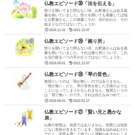
仏教エピソード㉚「法を伝える」
悟りを開いてまだ間もない頃、お釈迦さんはある葛
藤を抱いていました。悟りを開いても葛藤しては悩
むお釈迦さん。この葛藤こそが、法の伝わり、その
始まりなのではないでしょうか。
2016.11.01
2021.12.07
仏教エピソード㉙「拠り所」
悟りを開いてまだ間もない頃、お釈迦さんはある葛
藤を抱いていました。それは拠り所について。これ
も法の探る一つの手がかりではないでしょうか。
2016.09.01
2021.12.07
仏教エピソード㉘「琴の音色」
無我というのは「我が無い」のではありません。
「我が無い」だと、琴の音色を欲した王様のような
ことになってしまうかもしれません。無我というの
は「我で無い」のです。それは自己をみつめて、見
えてくること。
2016.06.01
2022.01.17
仏教エピソード㉗「賢い兄と愚かな
弟」
仏教の智慧は、知恵ではありません。智慧には知恵
にない意味が含まれています。知識を詰め込むだけ
でなく、実践を通して得ていく理解があるからこそ