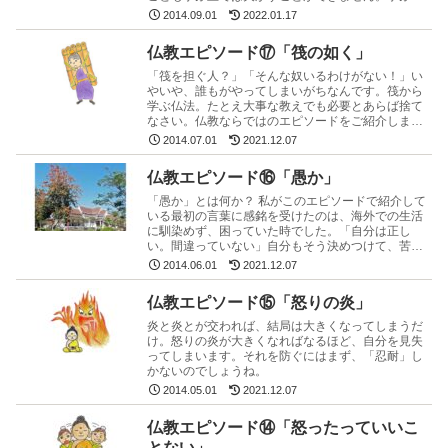
の心掛け。これが意外と難しい。
2014.09.01
2022.01.17
仏教エピソード⑰「筏の如く」
「筏を担ぐ人？」「そんな奴いるわけがない！」い
やいや、誰もがやってしまいがちなんです。筏から
学ぶ仏法。たとえ大事な教えでも必要とあらば捨て
なさい。仏教ならではのエピソードをご紹介しま
す。
2014.07.01
2021.12.07
仏教エピソード⑯「愚か」
「愚か」とは何か？ 私がこのエピソードで紹介して
いる最初の言葉に感銘を受けたのは、海外での生活
に馴染めず、困っていた時でした。「自分は正し
い。間違っていない」自分もそう決めつけて、苦し
い思いをしたのを今でも覚えています。
2014.06.01
2021.12.07
仏教エピソード⑮「怒りの炎」
炎と炎とが交われば、結局は大きくなってしまうだ
け。怒りの炎が大きくなればなるほど、自分を見失
ってしまいます。それを防ぐにはまず、「忍耐」し
かないのでしょうね。
2014.05.01
2021.12.07
仏教エピソード⑭「怒ったっていいこ
とない」