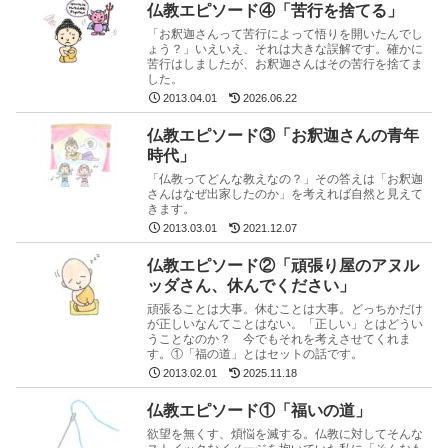
仏教エピソード④「苦行を捨てる」
「お釈迦さんって苦行によって悟りを開いたんでし
ょう？」いえいえ、それは大きな誤解です。確かに
苦行はしましたが、お釈迦さんはその苦行を捨てま
した。
2013.04.01
2026.06.22
仏教エピソード③「お釈迦さんの青年
時代」
「仏教ってどんな教えなの？」その答えは「お釈迦
さんはなぜ出家したのか」を考えれば自然と見えて
きます。
2013.03.01
2021.12.07
仏教エピソード②「頑張り屋のアヌル
ッダさん、休んでください」
頑張ることは大事。休むことは大事。どっちかだけ
が正しいなんてことはない。「正しい」とはどうい
うことなのか？ 今でもそれを考えさせてくれま
す。①「福の道」とはセットの話です。
2013.02.01
2025.11.18
仏教エピソード①「福いの道」
欲望を無くす、煩悩を滅する。仏教に対してそんな