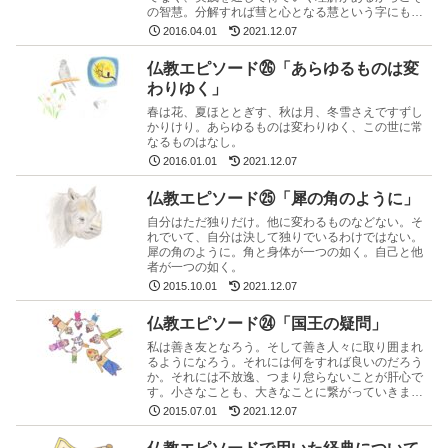
の智慧。分解すれば彗と心となる慧という字にもそ
のことが示されています。
2016.04.01
2021.12.07
仏教エピソード㉖「あらゆるものは変
わりゆく」
春は花、夏ほととぎす、秋は月、冬雪さえですずし
かりけり。あらゆるものは変わりゆく、この世に常
なるものはなし。
2016.01.01
2021.12.07
仏教エピソード㉕「犀の角のように」
自分はただ独りだけ。他に変わるものなどない。そ
れでいて、自分は決して独りでいるわけではない。
犀の角のように。角と身体が一つの如く。自己と他
者が一つの如く。
2015.10.01
2021.12.07
仏教エピソード㉔「国王の疑問」
私は善き友となろう。そして善き人々に取り囲まれ
るようになろう。それには何をすれば良いのだろう
か。それには不放逸、つまり怠らないことが肝心で
す。小さなことも、大きなことに繋がっていきま
す。自分の小さな意志が、大きな流れに繋がってい
2015.07.01
2021.12.07
きます。