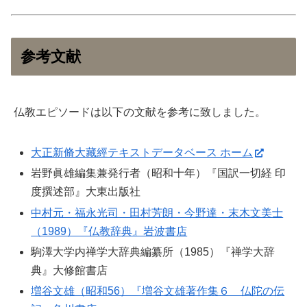
参考文献
仏教エピソードは以下の文献を参考に致しました。
大正新脩大藏經テキストデータベース ホーム
岩野眞雄編集兼発行者（昭和十年）『国訳一切経 印
度撰述部』大東出版社
中村元・福永光司・田村芳朗・今野達・末木文美士
（1989）『仏教辞典』岩波書店
駒澤大学内禅学大辞典編纂所（1985）『禅学大辞
典』大修館書店
増谷文雄（昭和56）『増谷文雄著作集６ 仏陀の伝