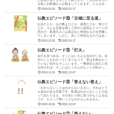
に自信が無くなることがあります。でも法衣をかけ
る私にお釈迦さんが励ましてくれます。どんな仕事
も、福の田んぼに違いない。そこに布施の行がある
2014.01.01
2022.01.17
限り。
仏教エピソード⑩「古城に至る道」
仏法だとか、仏の教えだとか、真実だとか、悟りだ
とか。そんな言葉を聞くと何やら崇高なイメージが
浮かび、私達凡人には及ばない特別なものを想像し
てしまいます。しかし、決して特別なものではあり
ません。それはもともとあったもの。
2013.12.01
2022.01.17
仏教エピソード⑨「灯火」
自己を見つめる。そこにはいろんな自分がいる。自
分のことをわかっているつもりで、実は全然わかっ
ていない自分もそこにいます。一番身近な自己に目
を向ければ、そこにはたくさんのヒントが転がって
います。
2013.11.01
2021.12.07
仏教エピソード⑧「答えない答え」
「わからないことはわからないままに」それはとて
も深みのある言葉です。私達はわからないことがあ
ってあたりまえ。その当たり前に気づかなくなるほ
うが、かえって怖いことなのかもしれません。
2013.10.01
2021.12.07
仏教エピソード⑦「答えない」