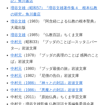
記』角川書店
増谷文雄（昭和57）『増谷文雄著作集４ 根本仏教
の研究』角川書店
増谷文雄
（1983）『阿含経による仏教の根本聖典』
大蔵出版
増谷文雄
（1985）『仏教百話』ちくま文庫
中村元
（昭和33）『ブッダのことば―スッタニパー
タ―』岩波文庫
中村元
（1978）『ブッダの真理のことば 感興のこと
ば』岩波文庫
中村元
（1980）『ブッダ最後の旅』岩波文庫
中村元
（1982）『尼僧の告白』岩波文庫
中村元（1986）『神々との対話』岩波文庫
中村元（1986）『悪魔との対話』岩波文庫
中村元（2011）『原始仏典』ちくま学芸文庫
中村元・増谷文雄監修 仏教説話大系編集委員会著