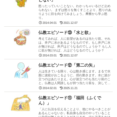
怒ったっていいことない。わかっちゃいるけど止め
られない。 まずは怒りを無くすことより、怒りのあ
りように目を向けてみましょう。摩擦から学ぶ怒
り。
2014.04.01
2021.12.07
仏教エピソード⑬「水と欲」
考えてみれば、人に欲望があるのは当たり前。それ
は、井戸に水があるようなものです。もし井戸に水
が無ければ、井戸はどうなるのでしょうか？ もし人
に欲が無ければ、人はどうなるのでしょうか？
2014.03.01
2021.12.07
仏教エピソード⑫「第二の矢」
人は生きている限り、心は動き感じます。まるで水
面に波紋がおこるように、揺れ動きます。水に波が
立つのはあたりまえ。心が波立つのも当たり前のこ
と。仏教は人間誰しもが持つ当たり前を、決して否
定しているわけではありません。
2014.02.01
2025.11.21
仏教エピソード⑪「福田（ふくで
ん）」
「人に仏法を伝えることより、他にやるべきことが
あるんじゃないか」私自身も自分のやっていること