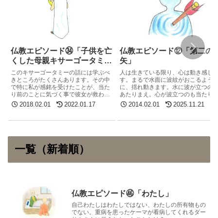
仏教エピソード㉞「子供を亡
仏教エピソード⑫「第二の
くした母親キサーゴータミ
矢」
ー」
このキサーゴータミーの話には学ぶべ
人は生きている限り、心は動き感じ
きところがたくさんあります。その中
す。まるで水面に波紋がおこるよう
で特に私が感銘を受けたことが、当た
に、揺れ動きます。水に波が立つの
り前のことに気づく事で彼女が救われ
あたりまえ。心が波立つのも当たり
たことです。当たり前のことに気づく
のこと。仏教は人間誰しもが持つ当
2018.02.01
2022.01.17
2014.02.01
2025.11.21
大切さを教えてくれます。
り前を、決して否定しているわけで
ありません。
一覧（新着順）
仏教エピソード㊻「わたし」
自己わたしはわたしではない、わたしの所有物もの
でない。重病を患ったケーマが看病してくれるダー