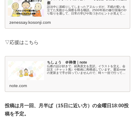
察
説法中に居眠りしてしまったアヌルッダが、不眠の誓いを
立てた失敗から洞察を得る物語。2500年前の修行現場のや
り取りを通して、日常の学びや気づきのヒントが見えてき
ます。
zenessay.kosonji.com
▽応援はこちら
ちしょう ＠禅僧｜note
仏教の話が好きで、経典原文を意訳。イラストを交え、会
話文（チャット風）や動画に再構成しています。最近note
の更新まで手が回っていませんので、時々一括で行ってい
ます。
note.com
投稿は月一回、月半ば（15日に近い方）の金曜日18:00投
稿を予定。