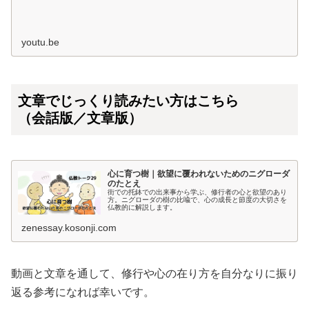
youtu.be
文章でじっくり読みたい方はこちら
（会話版／文章版）
心に育つ樹｜欲望に覆われないためのニグローダ
のたとえ
街での托鉢での出来事から学ぶ、修行者の心と欲望のあり
方。ニグローダの樹の比喩で、心の成長と節度の大切さを
仏教的に解説します。
zenessay.kosonji.com
動画と文章を通して、修行や心の在り方を自分なりに振り
返る参考になれば幸いです。