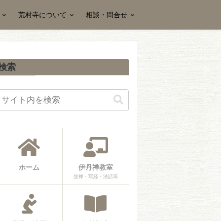
荒村寺について
相談・問合せ
検索
ホーム
伊丹禅教室
坐禅・写経・法話等