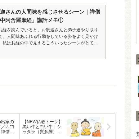
釈迦さんの人間味を感じさせるシーン｜禅僧
「中阿含羅摩経」講話メモ①
お経を読んでいると、お釈迦さんと弟子達やり取り
で、人間味あふれる行動をしている姿をよく見かけ
。私はお経の中で見えるこういったシーンがとても
です。私が仏教の事についてあまり知らなかった
仏様（お釈迦さん）はどこか遠くの存在で...
の出家の
【NEW仏教トーク】
て／四門
黒い牛と白い牛｜シ
｜禅僧の
ッタラ（質多羅）長
軟経」講
者