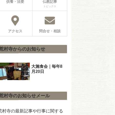
供養・法要
仏教記事
トピックス
アクセス
問合せ・相談
荒村寺からのお知らせ
大施食会｜毎年8
月20日
荒村寺のお知らせメール
荒村寺の最新記事や行事に関する