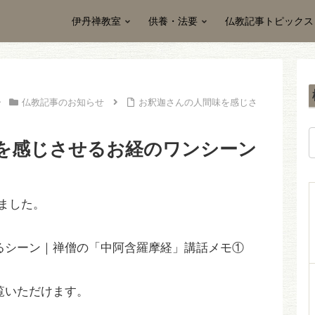
伊丹禅教室
供養・法要
仏教記事トピックス
仏教記事のお知らせ
お釈迦さんの人間味を感じさ
を感じさせるお経のワンシーン
ました。
るシーン｜禅僧の「中阿含羅摩経」講話メモ①
覧いただけます。