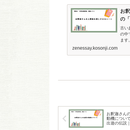
お
の
古い
の中
ます
好き
zenessay.kosonji.com
頃、
お釈迦さん
動機につい
出遊の伝説
「中阿含柔