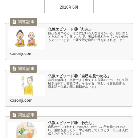
2016年6月
仏教エピソード⑨「灯火」
自己を見つめる。そこにはいろんな自分がいる。自分のこ
とをわかっているつもりで、実は全然わかっていない自分
もそこにいます。一番身近な自己に目を向ければ、そこに
はたくさんのヒントが転がっています。
kosonji.com
仏教エピソード㊳「自己を見つめる」
非我や無我は、仏教でよく出てくる言葉の一つ、そして誤
解されやすい言葉です。そもそも、我という言葉自体も、
日本語と仏教の間に齟齬があります。
kosonji.com
仏教エピソード㊻「わたし」
自己わたしはわたしではない、わたしの所有物ものでな
い。重病を患ったケーマが看病してくれるダーサカさんに
伝えたかったこととは？