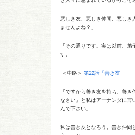
き人々に恵まれているからこそ
悪しき友、悪しき仲間、悪しき
ませんよね？」
「その通りです。実は以前、弟
す。
＜中略＞
第22話「善き友」
『ですから善き友を持ち、善き
なさい』と私はアーナンダに言
んで下さい。
私は善き友となろう。善き仲間