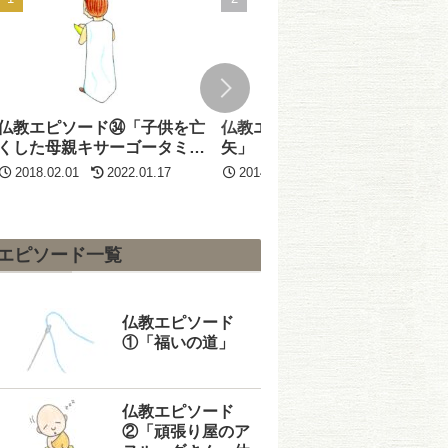
仏教エピソード㉞「子供を亡
仏教エピソード⑫「第二の
くした母親キサーゴータミ
矢」
ー」
2018.02.01
2022.01.17
2014.02.01
2025.11.21
エピソード一覧
仏教エピソード
①「福いの道」
仏教エピソード
②「頑張り屋のア