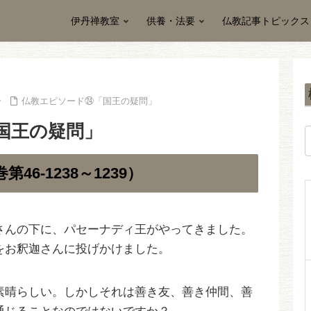
伊丹禅教室
供養・法要
仏教記事トピックス
仏教エピソード㉔「国王の疑問」
国王の疑問」
6-1238～1239）
さんの下に、パセーナディ王がやってきました。
をお釈迦さんに投げかけました。
素晴らしい。しかしそれは善き友、善き仲間、善