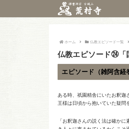
ホーム
仏教エピソード一覧
仏教エピソード㉔「
エピソード（雑阿含経巻第4
ある時、祇園精舎にいたお釈迦
王様は日頃から抱いていた疑問
「お釈迦さんの説く法は確かに