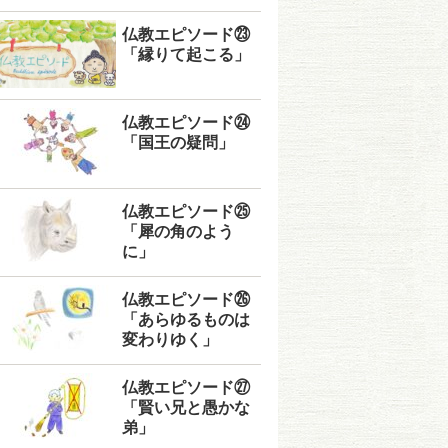
仏教エピソード㉓
「縁りて起こる」
仏教エピソード㉔
「国王の疑問」
仏教エピソード㉕
「犀の角のよう
に」
仏教エピソード㉖
「あらゆるものは
変わりゆく」
仏教エピソード㉗
「賢い兄と愚かな
弟」