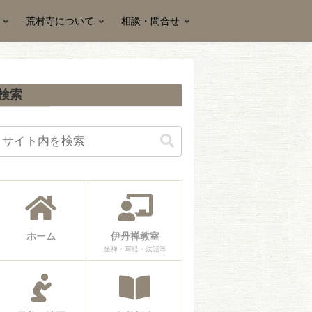
荒村寺について
相談・問合せ
検索
ホーム
伊丹禅教室
坐禅・写経・法話等