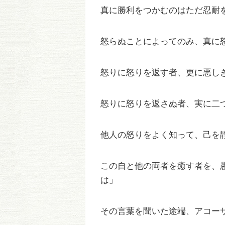
真に勝利をつかむのはただ忍耐
怒らぬことによってのみ、真に
怒りに怒りを返す者、更に悪し
怒りに怒りを返さぬ者、実に二
他人の怒りをよく知って、己を
この自と他の両者を癒す者を、
は」
その言葉を聞いた途端、アコー