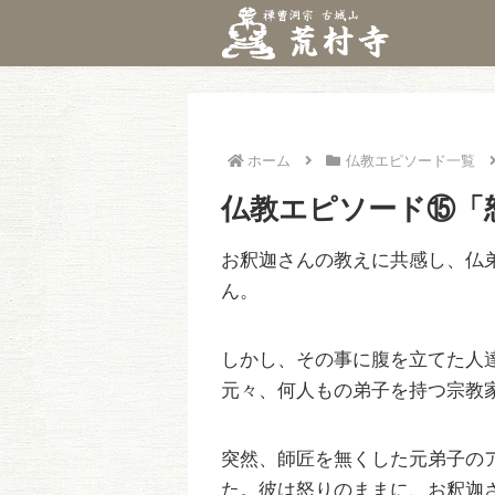
ホーム
仏教エピソード一覧
仏教エピソード⑮「
お釈迦さんの教えに共感し、仏
ん。
しかし、その事に腹を立てた人
元々、何人もの弟子を持つ宗教
突然、師匠を無くした元弟子の
た。彼は怒りのままに、お釈迦