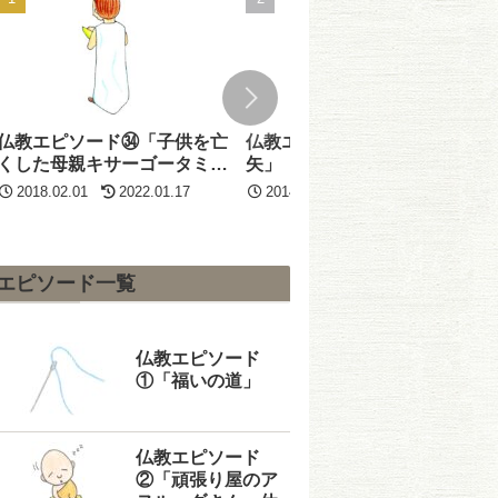
仏教エピソード㉞「子供を亡
仏教エピソード⑫「第二の
くした母親キサーゴータミ
矢」
ー」
2018.02.01
2022.01.17
2014.02.01
2025.11.21
エピソード一覧
仏教エピソード
①「福いの道」
仏教エピソード
②「頑張り屋のア