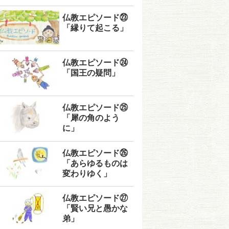
仏教エピソード㉓
「縁りて起こる」
仏教エピソード㉔
「国王の疑問」
仏教エピソード㉕
「犀の角のよう
に」
仏教エピソード㉖
「あらゆるものは
変わりゆく」
仏教エピソード㉗
「賢い兄と愚かな
弟」