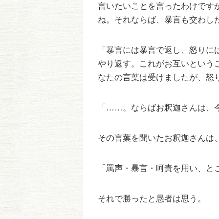
言いたいことを言ったわけです
ね。それならば、暴言も交わし
「暴言には暴言で返し、怒りに
やり返す。これがお互いという
なたの言葉は受けましたが、怒
「……。ならばお釈迦さんは、
その言葉を聞いたお釈迦さんは
「罵声・暴言・呵責を用い、と
それで勝ったと愚者は思う。