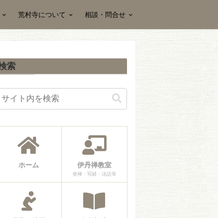
荒村寺について
相談・問合せ
検索
ホーム
伊丹禅教室
坐禅・写経・法話等