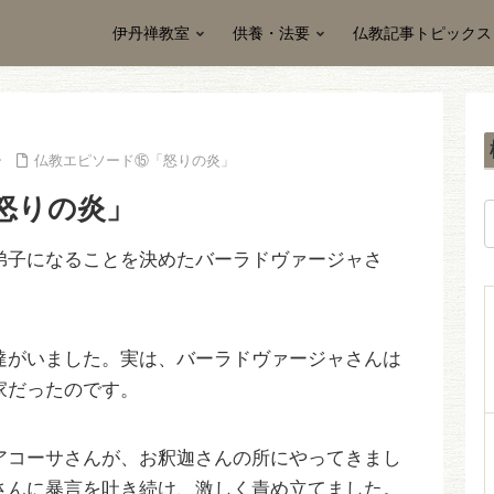
伊丹禅教室
供養・法要
仏教記事トピックス
仏教エピソード⑮「怒りの炎」
怒りの炎」
弟子になることを決めたバーラドヴァージャさ
達がいました。実は、バーラドヴァージャさんは
家だったのです。
アコーサさんが、お釈迦さんの所にやってきまし
さんに暴言を吐き続け、激しく責め立てました。