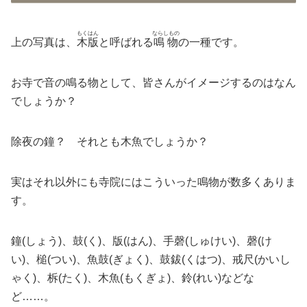
もくはん
ならしもの
上の写真は、
木版
と呼ばれる
鳴物
の一種です。
お寺で音の鳴る物として、皆さんがイメージするのはなん
でしょうか？
除夜の鐘？ それとも木魚でしょうか？
実はそれ以外にも寺院にはこういった鳴物が数多くありま
す。
鐘(しょう)、鼓(く)、版(はん)、手磬(しゅけい)、磬(け
い)、槌(つい)、魚鼓(ぎょく)、鼓鈸(くはつ)、戒尺(かいし
ゃく)、柝(たく)、木魚(もくぎょ)、鈴(れい)などな
ど……。