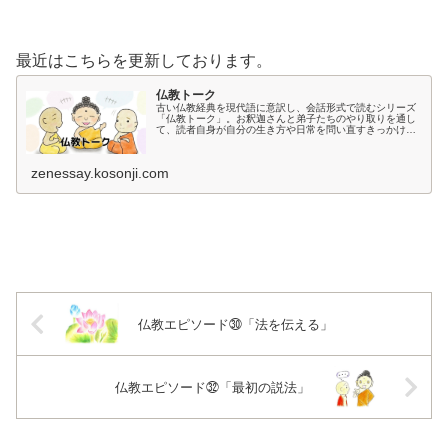
最近はこちらを更新しております。
仏教トーク
古い仏教経典を現代語に意訳し、会話形式で読むシリーズ
「仏教トーク」。お釈迦さんと弟子たちのやり取りを通し
て、読者自身が自分の生き方や日常を問い直すきっかけを
届けます。英訳・動画版もあり、様々な角度から仏教に触
れられます。
zenessay.kosonji.com
仏教エピソード㉚「法を伝える」
仏教エピソード㉜「最初の説法」