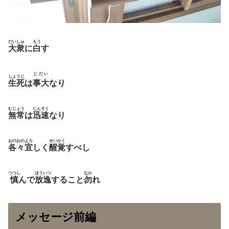
だいしゅ
もう
大衆
に
白
す
じだい
しょうじ
生死
は
事
大
なり
むじょう
じんそく
無常
は
迅速
なり
おのおの
よろ
せいかく
各々
宜
しく
醒覚
すべし
つつし
ほういつ
なか
慎
んで
放逸
すること
勿
れ
メッセージ前編